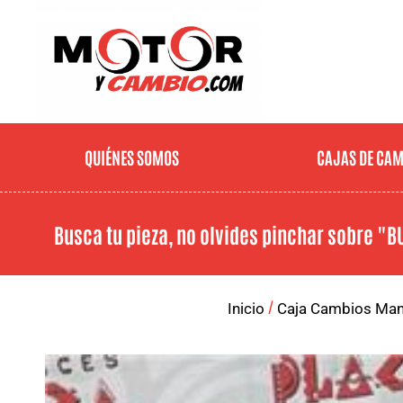
QUIÉNES SOMOS
CAJAS DE CA
Busca tu pieza, no olvides pinchar sobre
"B
/
Inicio
Caja Cambios Man