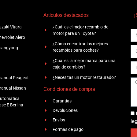
Artículos destacados
¡
zuki Vitara
¿Cuál es el mejor recambio de
motor para un Toyota?
evrolet Alero
¿Cómo encontrar los mejores
Ssangyong
recambios para coches?
¿Cuál es la mejor marca para una
caja de cambios?
¿Necesitas un motor restaurado?
manual Peugeot
manual Nissan
Condiciones de compra
automática
Garantías
se E Berlina
Devoluciones
Envíos
le
Formas de pago