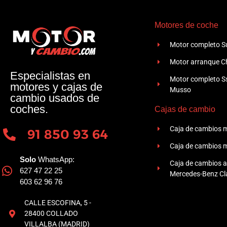
Motores de coche
Motor completo Su
Motor arranque Ch
Especialistas en
Motor completo 
motores y cajas de
Musso
cambio usados de
coches.
Cajas de cambio
Caja de cambios 
91 850 93 64
Caja de cambios 
Solo
WhatsApp:
Caja de cambios 
627 47 22 25
Mercedes-Benz Cla
603 62 96 76
CALLE ESCOFINA, 5 -
28400 COLLADO
VILLALBA (MADRID)