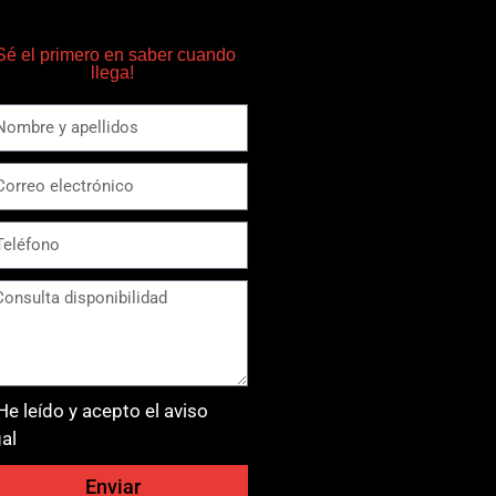
Sé el primero en saber cuando
llega!
He leído y acepto el aviso
gal
Enviar