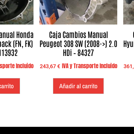
anual Honda
Caja Cambios Manual
back (FN, FK)
Peugeot 308 SW (2008->) 2.0
Hyu
 113932
HDi – 84327
nsporte Incluido
IVA y Transporte Incluido
243,67
€
361
carrito
Añadir al carrito