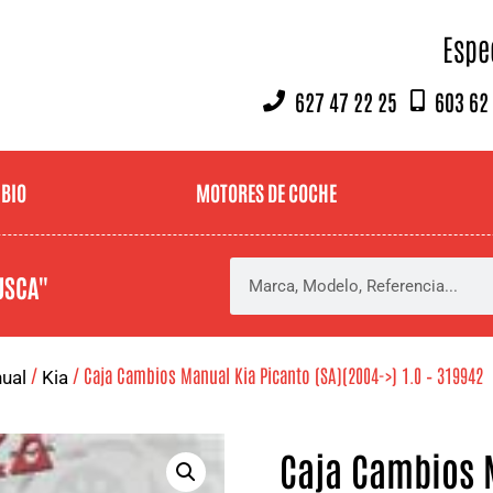
Espe
627 47 22 25
603 62
MBIO
MOTORES DE COCHE
USCA"
/
/ Caja Cambios Manual Kia Picanto (SA)(2004->) 1.0 – 319942
ual
Kia
Caja Cambios 