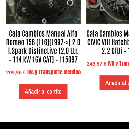
Caja Cambios Manual Alfa
Caja Cambios M
Romeo 156 (116)(1997->) 2.0
CIVIC VIII Hatch
T.Spark Distinctive [2,0 Ltr.
2.2 CTDi –
– 114 kW 16V CAT] – 115097
IVA y Tra
243,67
€
IVA y Transporte Incluido
209,96
€
Añadir al 
Añadir al carrito