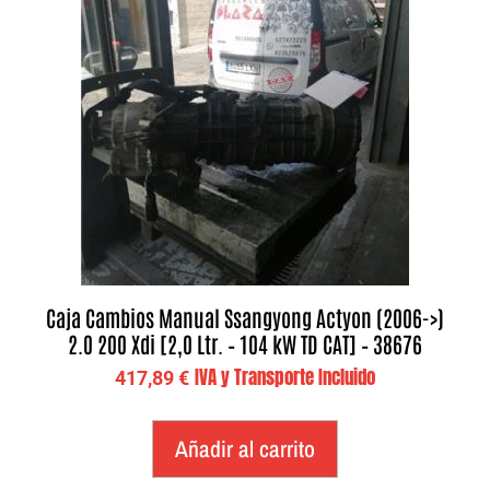
Caja Cambios Manual Ssangyong Actyon (2006->)
2.0 200 Xdi [2,0 Ltr. – 104 kW TD CAT] – 38676
IVA y Transporte Incluido
417,89
€
Añadir al carrito