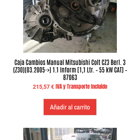
Caja Cambios Manual Mitsubishi Colt CZ3 Berl. 3
(Z30)(03.2005->) 1.1 Inform [1,1 Ltr. – 55 kW CAT] –
87063
IVA y Transporte Incluido
215,57
€
Añadir al carrito