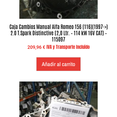
Caja Cambios Manual Alfa Romeo 156 (116)(1997->)
2.0 T.Spark Distinctive [2,0 Ltr. – 114 kW 16V CAT] –
115097
IVA y Transporte Incluido
209,96
€
Añadir al carrito