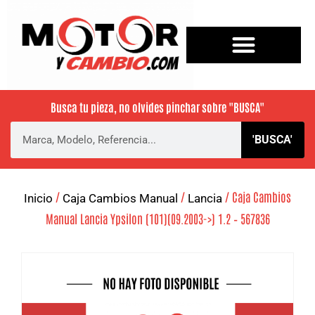
Busca tu pieza, no olvides pinchar sobre
"BUSCA"
'BUSCA'
/
/
/ Caja Cambios
Inicio
Caja Cambios Manual
Lancia
Manual Lancia Ypsilon (101)(09.2003->) 1.2 – 567836