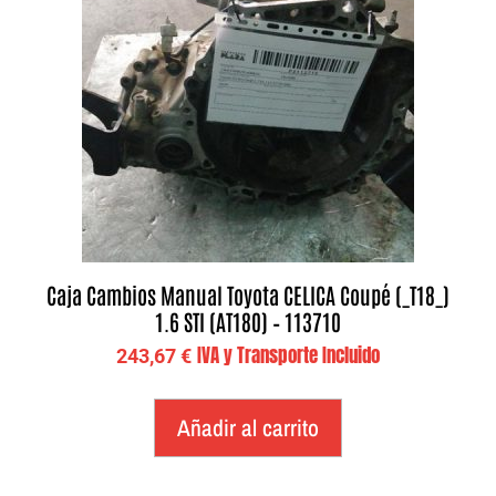
Caja Cambios Manual Toyota CELICA Coupé (_T18_)
1.6 STI (AT180) – 113710
IVA y Transporte Incluido
243,67
€
Añadir al carrito