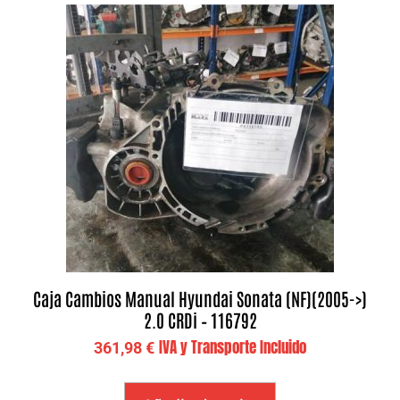
Caja Cambios Manual Hyundai Sonata (NF)(2005->)
2.0 CRDi – 116792
IVA y Transporte Incluido
361,98
€