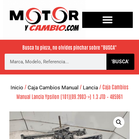
Busca tu pieza, no olvides pinchar sobre
"BUSCA"
'BUSCA'
/
/
/ Caja Cambios
Inicio
Caja Cambios Manual
Lancia
Manual Lancia Ypsilon (101)(09.2003->) 1.3 JTD – 485961