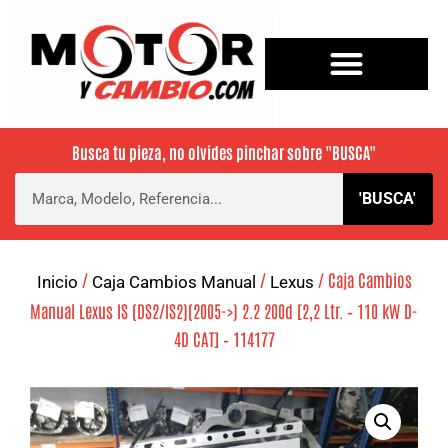
Busca tu pieza, no olvides pinchar sobre
"BUSCA"
'BUSCA'
/
/
/ Caja Cambios
Inicio
Caja Cambios Manual
Lexus
Manual Lexus IS (DS2/IS2)(2005->) 2.2 200d [2,2 Ltr. – 110 kW D-
4D CAT] – 114177