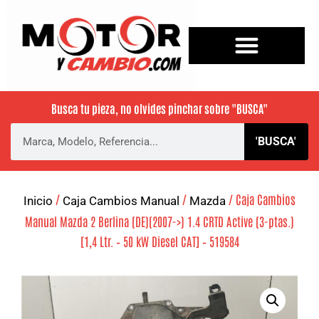
Busca tu pieza, no olvides pinchar sobre
"BUSCA"
'BUSCA'
/
/
/ Caja Cambios
Inicio
Caja Cambios Manual
Mazda
Manual Mazda 2 Berlina (DE)(2007->) 1.4 CRTD Active (3-ptas.)
[1,4 Ltr. – 50 kW Diesel CAT] – 519584