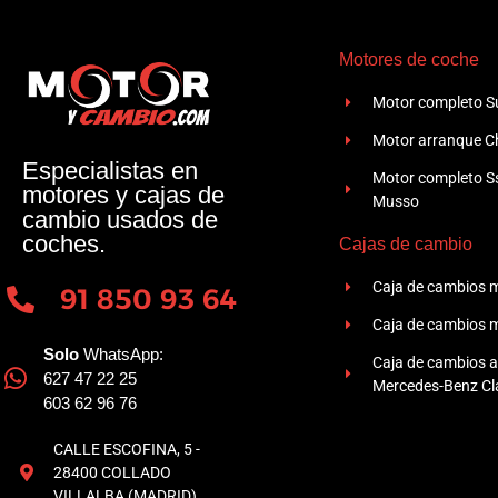
Motores de coche
Motor completo Su
Motor arranque Ch
Especialistas en
Motor completo 
motores y cajas de
Musso
cambio usados de
coches.
Cajas de cambio
Caja de cambios 
91 850 93 64
Caja de cambios 
Solo
WhatsApp:
Caja de cambios 
627 47 22 25
Mercedes-Benz Cla
603 62 96 76
CALLE ESCOFINA, 5 -
28400 COLLADO
VILLALBA (MADRID)