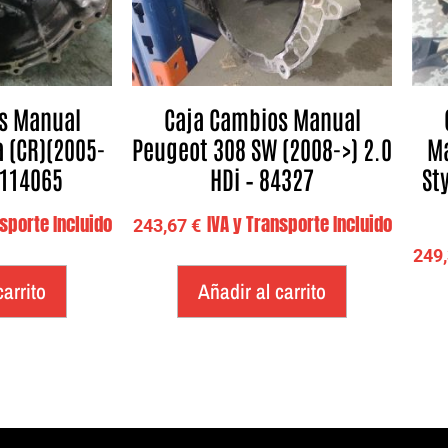
s Manual
Caja Cambios Manual
a (CR)(2005-
Peugeot 308 SW (2008->) 2.0
Ma
 114065
HDi – 84327
Sty
nsporte Incluido
IVA y Transporte Incluido
243,67
€
249
carrito
Añadir al carrito