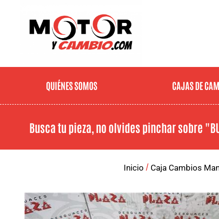
QUIÉNES SOMOS
CAJAS DE CA
Busca tu pieza, no olvides pinchar sobre
"B
/
Inicio
Caja Cambios Man