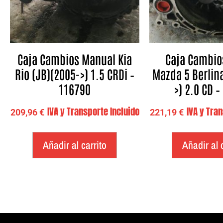
Caja Cambios Manual Kia
Caja Cambio
Rio (JB)(2005->) 1.5 CRDi –
Mazda 5 Berlin
116790
>) 2.0 CD –
IVA y Transporte Incluido
IVA y Tra
209,96
€
221,19
€
Añadir al carrito
Añadir al 