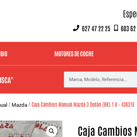
Espe
627 47 22 25
603 62
MBIO
MOTORES DE COCHE
USCA"
/
/ Caja Cambios Manual Mazda 3 Sedán (BK) 1.6 – 436319
ual
Mazda
Caja Cambios 