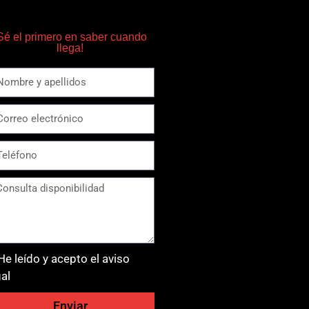
Sé el primero en saber cuando
llega!
He leído y acepto el aviso
gal
Enviar