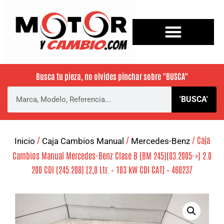
Busca tu pieza, no olvides pinchar sobre
"BUSCA"
'BUSCA'
/
/
/ Caja
Inicio
Caja Cambios Manual
Mercedes-Benz
Cambios Manual Mercedes-Benz Clase B (BM 245)(03.2005->) 2.0
200 CDI (245.208) [2,0 Ltr. – 103 kW CDI CAT] – 460237