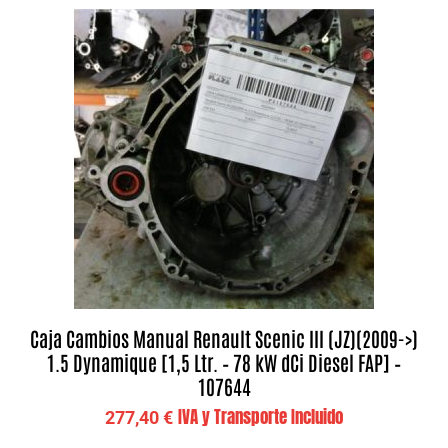
Caja Cambios Manual Renault Scenic III (JZ)(2009->)
1.5 Dynamique [1,5 Ltr. – 78 kW dCi Diesel FAP] –
107644
IVA y Transporte Incluido
277,40
€