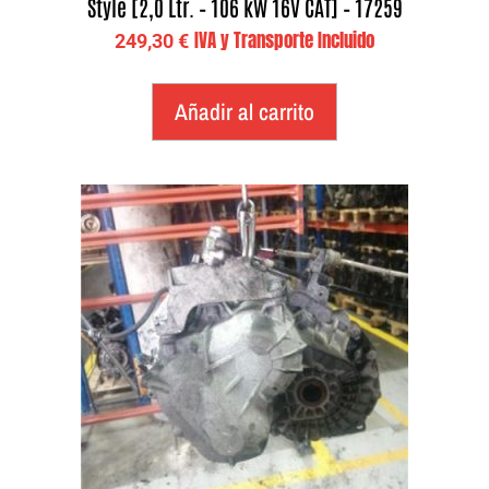
Style [2,0 Ltr. – 106 kW 16V CAT] – 17259
IVA y Transporte Incluido
249,30
€
Añadir al carrito