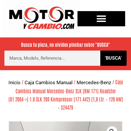
Busca tu pieza, no olvides pinchar sobre
"BUSCA"
'BUSCA'
/
/
/ Caja
Inicio
Caja Cambios Manual
Mercedes-Benz
Cambios Manual Mercedes-Benz SLK (BM 171) Roadster
(01.2004->) 1.8 SLK 200 Kompressor (171.442) [1,8 Ltr. – 120 kW]
– 524479