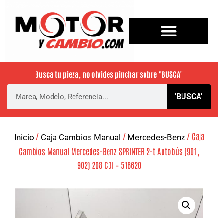
Busca tu pieza, no olvides pinchar sobre
"BUSCA"
'BUSCA'
/
/
/ Caja
Inicio
Caja Cambios Manual
Mercedes-Benz
Cambios Manual Mercedes-Benz SPRINTER 2-t Autobús (901,
902) 208 CDI – 516620