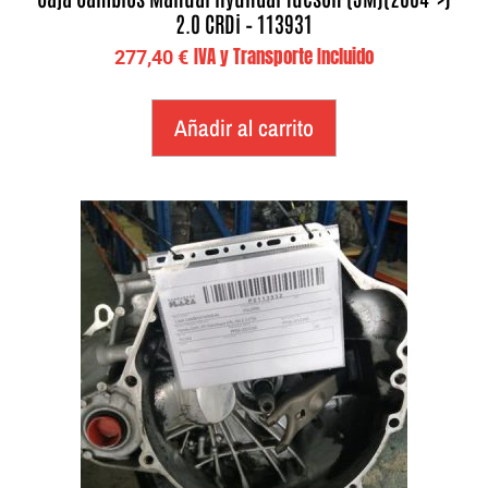
2.0 CRDi – 113931
IVA y Transporte Incluido
277,40
€
Añadir al carrito