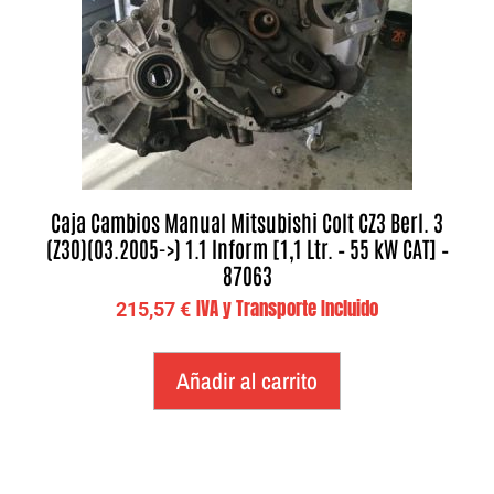
Caja Cambios Manual Mitsubishi Colt CZ3 Berl. 3
(Z30)(03.2005->) 1.1 Inform [1,1 Ltr. – 55 kW CAT] –
87063
IVA y Transporte Incluido
215,57
€
Añadir al carrito