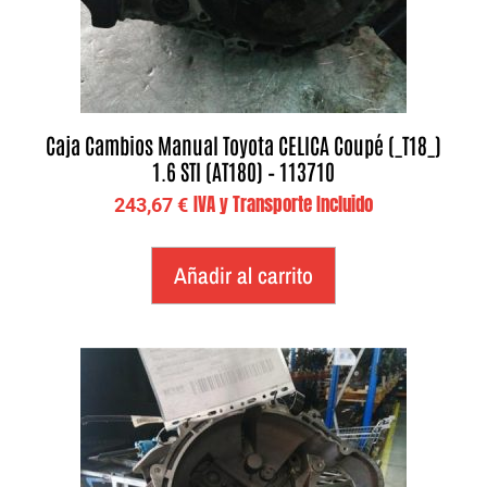
Caja Cambios Manual Toyota CELICA Coupé (_T18_)
1.6 STI (AT180) – 113710
IVA y Transporte Incluido
243,67
€
Añadir al carrito