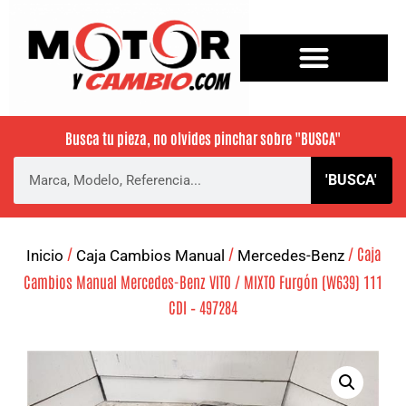
Busca tu pieza, no olvides pinchar sobre
"BUSCA"
'BUSCA'
/
/
/ Caja
Inicio
Caja Cambios Manual
Mercedes-Benz
Cambios Manual Mercedes-Benz VITO / MIXTO Furgón (W639) 111
CDI – 497284