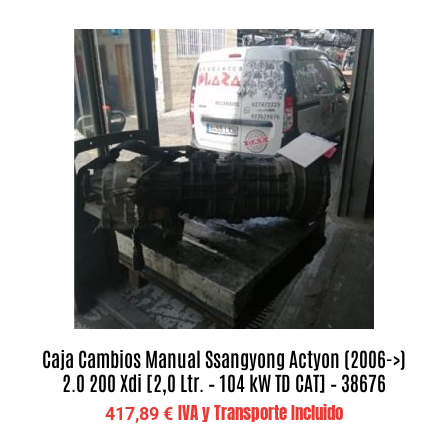
Caja Cambios Manual Ssangyong Actyon (2006->)
2.0 200 Xdi [2,0 Ltr. – 104 kW TD CAT] – 38676
IVA y Transporte Incluido
417,89
€