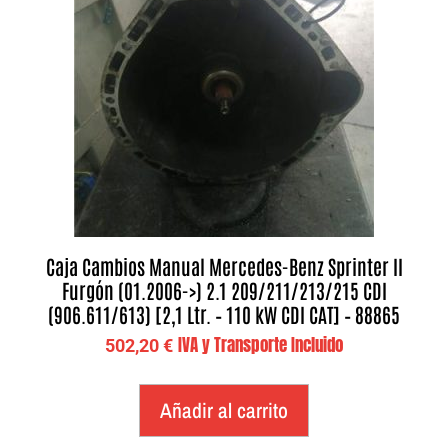
Caja Cambios Manual Mercedes-Benz Sprinter II
Furgón (01.2006->) 2.1 209/211/213/215 CDI
(906.611/613) [2,1 Ltr. – 110 kW CDI CAT] – 88865
IVA y Transporte Incluido
502,20
€
Añadir al carrito