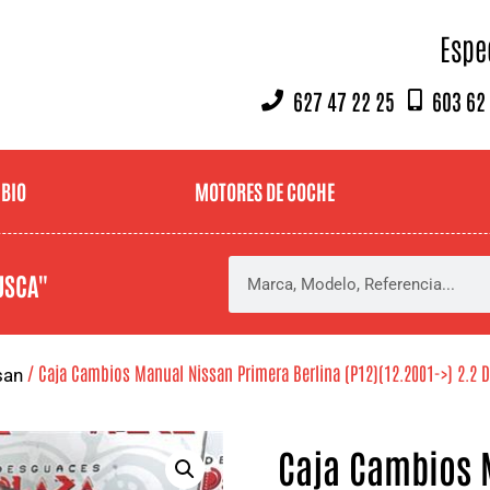
Espe
627 47 22 25
603 62
MBIO
MOTORES DE COCHE
USCA"
/ Caja Cambios Manual Nissan Primera Berlina (P12)(12.2001->) 2.2 D
san
Caja Cambios 