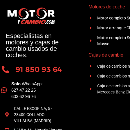
Motores de coche
Motor completo Su
Motor arranque Ch
Especialistas en
Motor completo 
motores y cajas de
Musso
cambio usados de
coches.
Cajas de cambio
Caja de cambios 
91 850 93 64
Caja de cambios 
Solo
WhatsApp:
Caja de cambios 
627 47 22 25
Mercedes-Benz Cla
603 62 96 76
CALLE ESCOFINA, 5 -
28400 COLLADO
VILLALBA (MADRID)
L-V 8 a 16 - Horario Verano