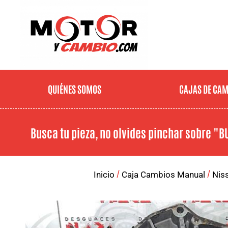
QUIÉNES SOMOS
CAJAS DE CA
Busca tu pieza, no olvides pinchar sobre
"B
/
/
Inicio
Caja Cambios Manual
Nis