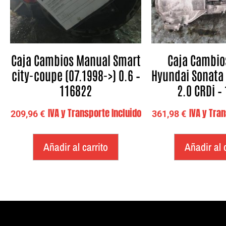
Caja Cambios Manual Smart
Caja Cambio
city-coupe (07.1998->) 0.6 –
Hyundai Sonata 
116822
2.0 CRDi –
IVA y Transporte Incluido
IVA y Tra
209,96
€
361,98
€
Añadir al carrito
Añadir al 