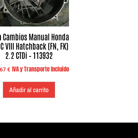
a Cambios Manual Honda
IC VIII Hatchback (FN, FK)
2.2 CTDi – 113932
IVA y Transporte Incluido
,67
€
Añadir al carrito