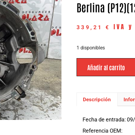
Berlina (P12)(1
IVA y
339,21
€
1 disponibles
Añadir al carrito
Descripción
Info
Descripción
Fecha de entrada: 09
Referencia OEM: