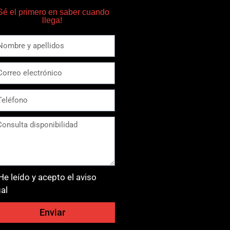
Sé el primero en saber cuando
llega!
He leído y acepto el aviso
gal
Enviar