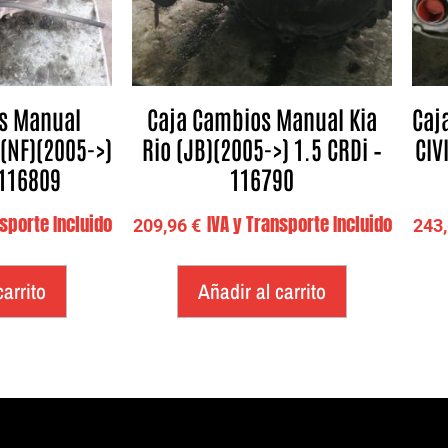
s Manual
Caja Cambios Manual Kia
Caj
(NF)(2005->)
Rio (JB)(2005->) 1.5 CRDi –
CIV
 116809
116790
nsporte Incluido
IVA y Transporte Incluido
209,96
€
243
carrito
Añadir al carrito