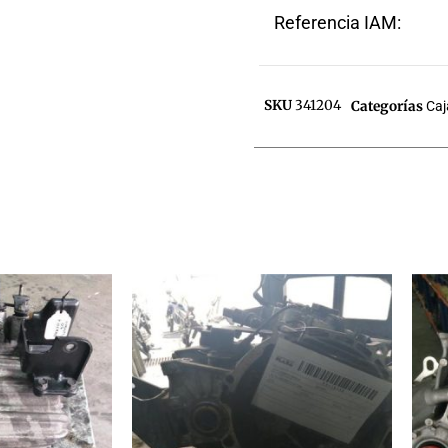
Referencia IAM:
SKU
341204
Categorías
Caj