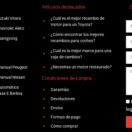
Artículos destacados
¡
zuki Vitara
¿Cuál es el mejor recambio de
motor para un Toyota?
evrolet Alero
¿Cómo encontrar los mejores
Ssangyong
recambios para coches?
¿Cuál es la mejor marca para una
caja de cambios?
¿Necesitas un motor restaurado?
manual Peugeot
manual Nissan
Condiciones de compra
automática
Garantías
se E Berlina
Devoluciones
Envíos
le
Formas de pago
Cómo comprar