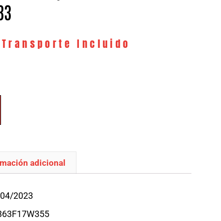
33
 Transporte Incluido
rmación adicional
/04/2023
4363F17W355