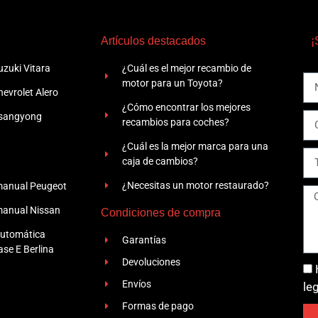
Artículos destacados
¡
zuki Vitara
¿Cuál es el mejor recambio de
motor para un Toyota?
evrolet Alero
¿Cómo encontrar los mejores
Ssangyong
recambios para coches?
¿Cuál es la mejor marca para una
caja de cambios?
¿Necesitas un motor restaurado?
manual Peugeot
manual Nissan
Condiciones de compra
automática
Garantías
se E Berlina
Devoluciones
Envíos
le
Formas de pago