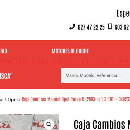
Espe
627 47 22 25
603 62
MBIO
MOTORES DE COCHE
USCA"
/
/ Caja Cambios Manual Opel Corsa C (2003->) 1.3 CDTI – 34923
al
Opel
Caja Cambios M