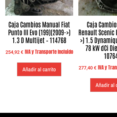
Caja Cambios Manual Fiat
Caja Cambio
Punto III Evo (199)(2009->)
Renault Scenic I
1.3 D Multijet – 114768
>) 1.5 Dynamique
78 kW dCi Die
IVA y Transporte Incluido
254,92
€
1076
IVA y Tra
277,40
€
Añadir al carrito
Añadir al 