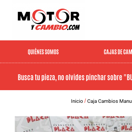
QUIÉNES SOMOS
CAJAS DE CA
Busca tu pieza, no olvides pinchar sobre
"B
/
Inicio
Caja Cambios Manu