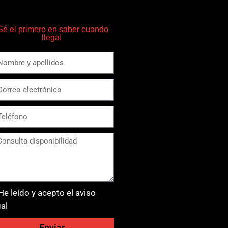
Sé el primero en saber cuando
llega!
He leído y acepto el aviso
gal
Enviar