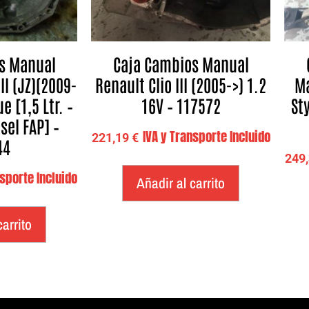
s Manual
Caja Cambios Manual
II (JZ)(2009-
Renault Clio III (2005->) 1.2
Ma
 [1,5 Ltr. –
16V – 117572
Sty
sel FAP] –
IVA y Transporte Incluido
221,19
€
44
249
nsporte Incluido
Añadir al carrito
carrito