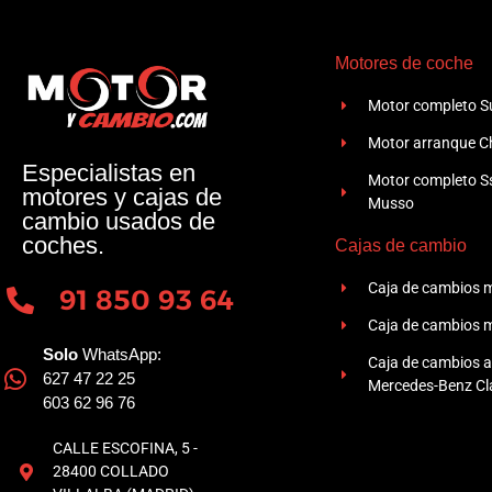
Motores de coche
Motor completo Su
Motor arranque Ch
Especialistas en
Motor completo 
motores y cajas de
Musso
cambio usados de
coches.
Cajas de cambio
Caja de cambios 
91 850 93 64
Caja de cambios 
Solo
WhatsApp:
Caja de cambios 
627 47 22 25
Mercedes-Benz Cla
603 62 96 76
CALLE ESCOFINA, 5 -
28400 COLLADO