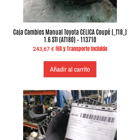
Caja Cambios Manual Toyota CELICA Coupé (_T18_)
1.6 STI (AT180) – 113710
IVA y Transporte Incluido
243,67
€
Añadir al carrito