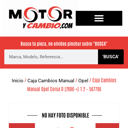
Busca tu pieza, no olvides pinchar sobre
"BUSCA"
'BUSCA'
/
/
/ Caja Cambios
Inicio
Caja Cambios Manual
Opel
Manual Opel Corsa D (2006->) 1.2 – 567706