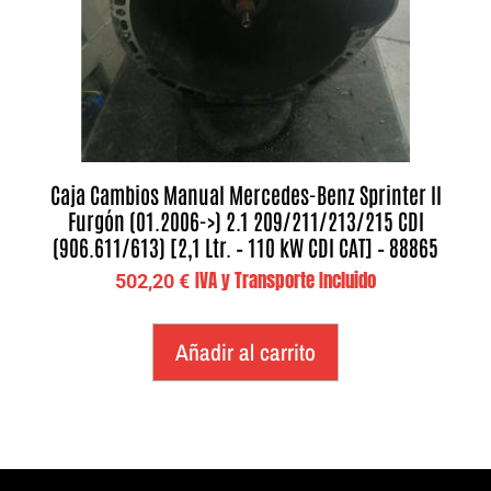
Caja Cambios Manual Mercedes-Benz Sprinter II
Furgón (01.2006->) 2.1 209/211/213/215 CDI
(906.611/613) [2,1 Ltr. – 110 kW CDI CAT] – 88865
IVA y Transporte Incluido
502,20
€
Añadir al carrito