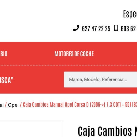
Espe
627 47 22 25
603 62
MBIO
MOTORES DE COCHE
USCA"
/
/ Caja Cambios Manual Opel Corsa D (2006->) 1.3 CDTI – 55118
al
Opel
Caja Cambios 