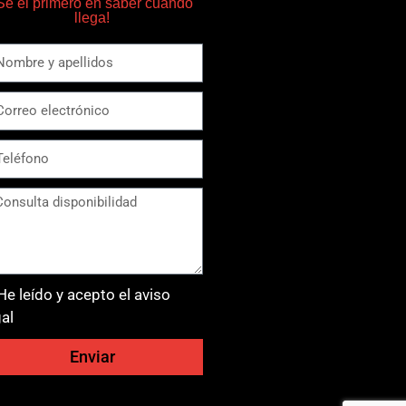
Sé el primero en saber cuando
llega!
He leído y acepto el aviso
gal
Enviar