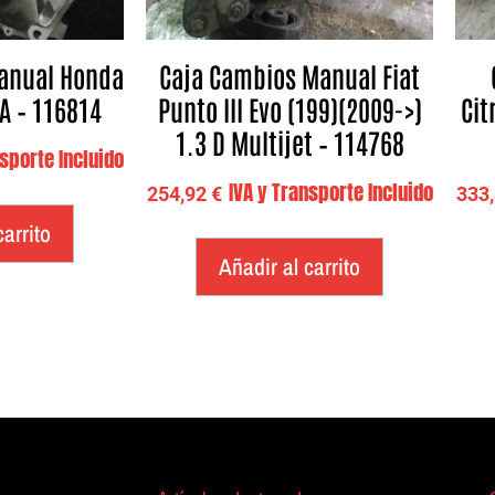
anual Honda
Caja Cambios Manual Fiat
MA – 116814
Punto III Evo (199)(2009->)
Cit
1.3 D Multijet – 114768
nsporte Incluido
IVA y Transporte Incluido
254,92
€
333
carrito
Añadir al carrito