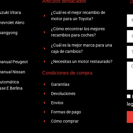
Artículos destacados
¡
zuki Vitara
¿Cuál es el mejor recambio de
motor para un Toyota?
evrolet Alero
¿Cómo encontrar los mejores
Ssangyong
recambios para coches?
¿Cuál es la mejor marca para una
caja de cambios?
¿Necesitas un motor restaurado?
manual Peugeot
manual Nissan
Condiciones de compra
automática
Garantías
se E Berlina
Devoluciones
Envíos
le
Formas de pago
Cómo comprar