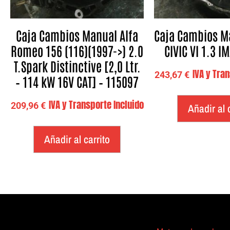
Caja Cambios Manual Alfa
Caja Cambios M
Romeo 156 (116)(1997->) 2.0
CIVIC VI 1.3 I
T.Spark Distinctive [2,0 Ltr.
IVA y Tra
243,67
€
– 114 kW 16V CAT] – 115097
IVA y Transporte Incluido
209,96
€
Añadir al 
Añadir al carrito