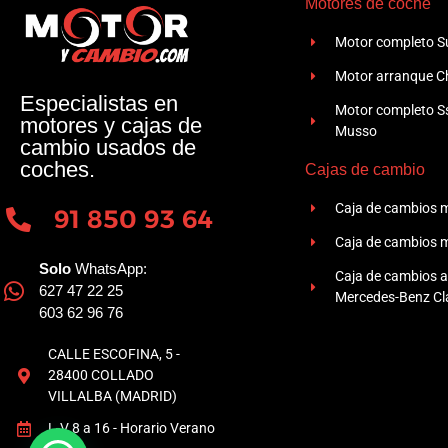
Motores de coche
Motor completo Su
Motor arranque Ch
Especialistas en
Motor completo 
motores y cajas de
Musso
cambio usados de
coches.
Cajas de cambio
Caja de cambios 
91 850 93 64
Caja de cambios 
Solo
WhatsApp:
Caja de cambios 
627 47 22 25
Mercedes-Benz Cla
603 62 96 76
CALLE ESCOFINA, 5 -
28400 COLLADO
VILLALBA (MADRID)
L-V 8 a 16 - Horario Verano