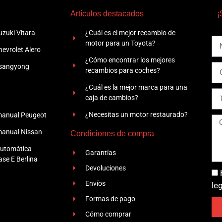
Artículos destacados
¡
zuki Vitara
¿Cuál es el mejor recambio de
motor para un Toyota?
evrolet Alero
¿Cómo encontrar los mejores
Ssangyong
recambios para coches?
¿Cuál es la mejor marca para una
caja de cambios?
¿Necesitas un motor restaurado?
manual Peugeot
manual Nissan
Condiciones de compra
automática
Garantías
se E Berlina
Devoluciones
Envíos
le
Formas de pago
Cómo comprar