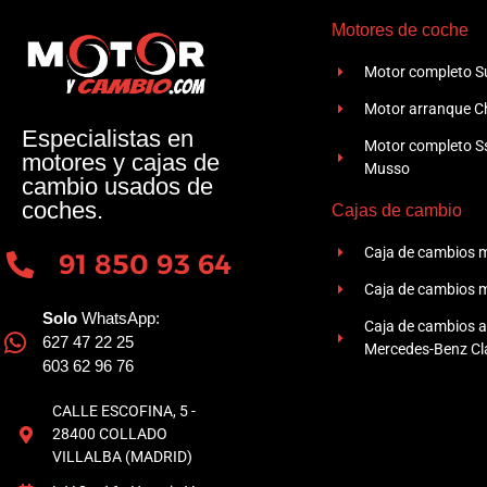
Motores de coche
Motor completo Su
Motor arranque Ch
Especialistas en
Motor completo 
motores y cajas de
Musso
cambio usados de
coches.
Cajas de cambio
Caja de cambios 
91 850 93 64
Caja de cambios 
Solo
WhatsApp:
Caja de cambios 
627 47 22 25
Mercedes-Benz Cla
603 62 96 76
CALLE ESCOFINA, 5 -
28400 COLLADO
VILLALBA (MADRID)