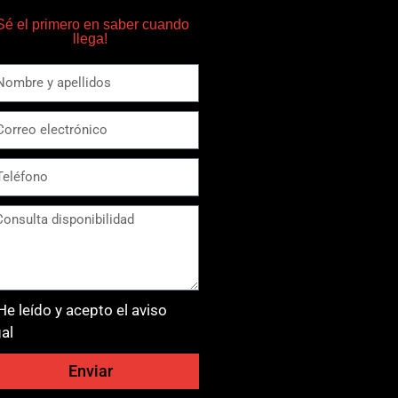
Sé el primero en saber cuando
llega!
He leído y acepto el aviso
gal
Enviar