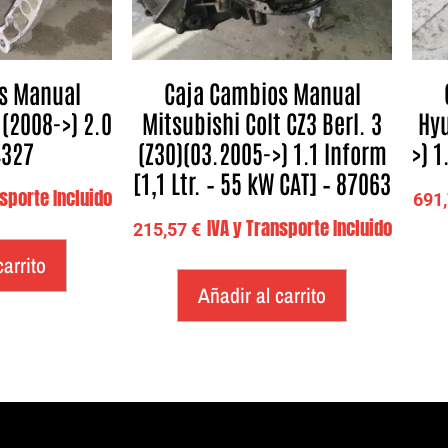
s Manual
Caja Cambios Manual
(2008->) 2.0
Mitsubishi Colt CZ3 Berl. 3
Hyu
4327
(Z30)(03.2005->) 1.1 Inform
>) 1
[1,1 Ltr. – 55 kW CAT] – 87063
nsporte Incluido
691
IVA y Transporte Incluido
215,57
€
carrito
Añadir al carrito