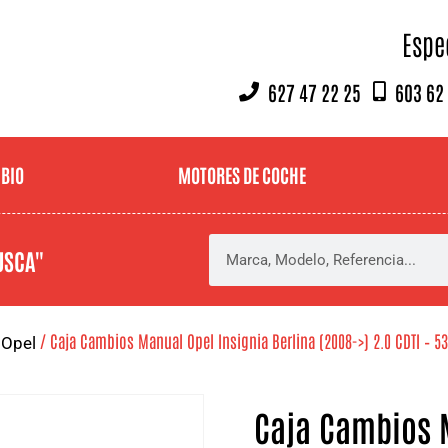
Espe
627 47 22 25
603 62
MBIO
MOTORES DE COCHE
USCA"
/
/ Caja Cambios Manual Opel Insignia Berlina (2008->) 2.0 CDTI – 5
Opel
Caja Cambios M