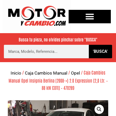
Busca tu pieza, no olvides pinchar sobre
"BUSCA"
'BUSCA'
/
/
/ Caja Cambios
Inicio
Caja Cambios Manual
Opel
Manual Opel Insignia Berlina (2008->) 2.0 Expression [2,0 Ltr. –
88 kW CDTI] – 470289