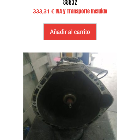
88832
IVA y Transporte Incluido
333,31
€
Añadir al carrito