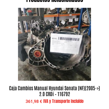
Caja Cambios Manual Hyundai Sonata (NF)(2005->)
2.0 CRDi – 116792
IVA y Transporte Incluido
361,98
€