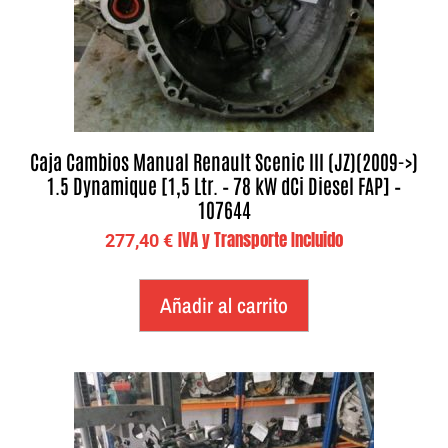
Caja Cambios Manual Renault Scenic III (JZ)(2009->)
1.5 Dynamique [1,5 Ltr. – 78 kW dCi Diesel FAP] –
107644
IVA y Transporte Incluido
277,40
€
Añadir al carrito