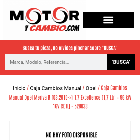
Busca tu pieza, no olvides pinchar sobre
"BUSCA"
'BUSCA'
/
/
/ Caja Cambios
Inicio
Caja Cambios Manual
Opel
Manual Opel Meriva B (03.2010->) 1.7 Excellence [1,7 Ltr. – 96 kW
16V CDTI] – 528033