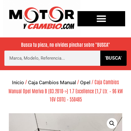
Busca tu pieza, no olvides pinchar sobre
"BUSCA"
'BUSCA'
/
/
/ Caja Cambios
Inicio
Caja Cambios Manual
Opel
Manual Opel Meriva B (03.2010->) 1.7 Excellence [1,7 Ltr. – 96 kW
16V CDTI] – 550485