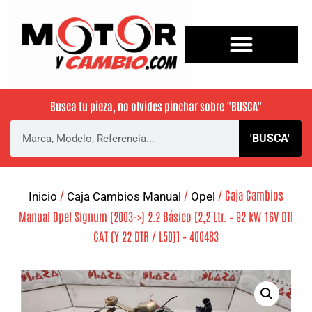
Busca tu pieza, no olvides pinchar sobre
"BUSCA"
'BUSCA'
/
/
/ Caja Cambios
Inicio
Caja Cambios Manual
Opel
Manual Opel Signum (2003->) 2.2 Básico [2,2 Ltr. – 92 kW 16V DTI
CAT (Y 22 DTR / L50)] – 400483