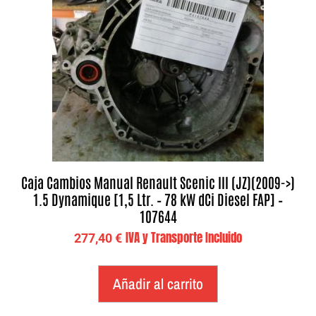
Caja Cambios Manual Renault Scenic III (JZ)(2009->)
1.5 Dynamique [1,5 Ltr. – 78 kW dCi Diesel FAP] –
107644
IVA y Transporte Incluido
277,40
€
Añadir al carrito