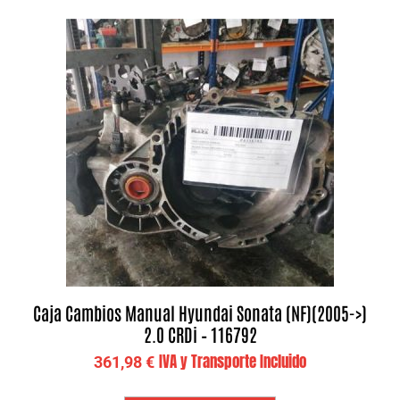
Caja Cambios Manual Hyundai Sonata (NF)(2005->)
2.0 CRDi – 116792
IVA y Transporte Incluido
361,98
€