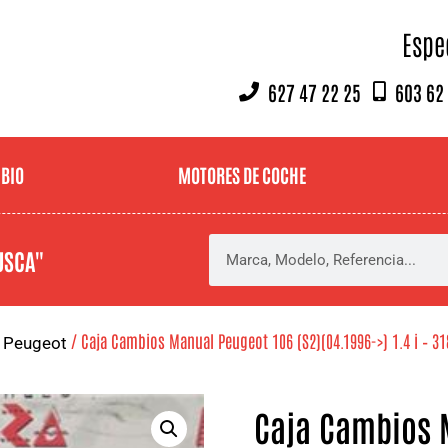
Espe
627 47 22 25
603 62
MBIO
MOTORES DE COCHE
USCA"
/
/ Caja Cambios Manual Peugeot 106 (S2)(04.1996->) 1.4 i – 3
Peugeot
Caja Cambios 