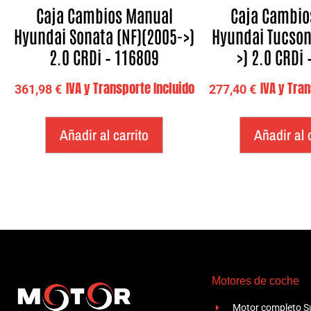
Caja Cambios Manual
Caja Cambio
Hyundai Sonata (NF)(2005->)
Hyundai Tucson
2.0 CRDi – 116809
>) 2.0 CRDi 
IVA y Transporte Incluido
IVA y Tra
361,98
€
277,40
€
Añadir al carrito
Añadir al 
Motores de coche
Motor completo Su