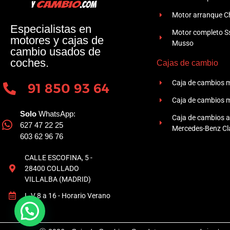
Motor arranque Ch
Especialistas en
Motor completo 
motores y cajas de
Musso
cambio usados de
coches.
Cajas de cambio
Caja de cambios 
91 850 93 64
Caja de cambios 
Solo
WhatsApp:
Caja de cambios 
627 47 22 25
Mercedes-Benz Cla
603 62 96 76
CALLE ESCOFINA, 5 -
28400 COLLADO
VILLALBA (MADRID)
L-V 8 a 16 - Horario Verano