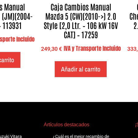
s Manual
Caja Cambios Manual
 (JM)(2004-
Mazda 5 (CW)(2010->) 2.0
Ch
– 113931
Style [2,0 Ltr. – 106 kW 16V
2
CAT] – 17259
nsporte Incluido
IVA y Transporte Incluido
249,30
€
333
carrito
Añadir al carrito
Artículos destacados
¡
zuki Vitara
¿Cuál es el mejor recambio de