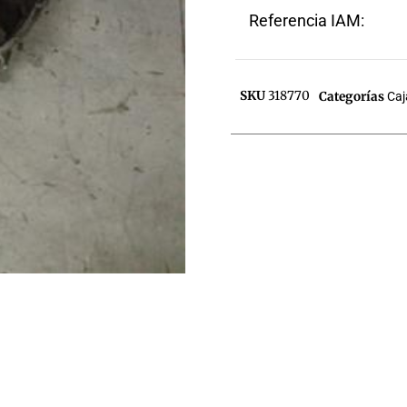
Referencia IAM:
SKU
318770
Categorías
Caj