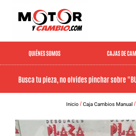
QUIÉNES SOMOS
CAJAS DE CA
Busca tu pieza, no olvides pinchar sobre
"B
/
Inicio
Caja Cambios Manual