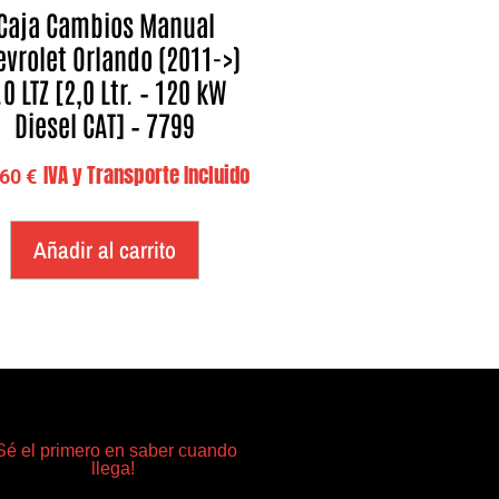
Caja Cambios Manual
evrolet Orlando (2011->)
.0 LTZ [2,0 Ltr. – 120 kW
Diesel CAT] – 7799
IVA y Transporte Incluido
,60
€
Añadir al carrito
Sé el primero en saber cuando
llega!