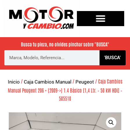
Busca tu pieza, no olvides pinchar sobre
"BUSCA"
'BUSCA'
/
/
/ Caja Cambios
Inicio
Caja Cambios Manual
Peugeot
Manual Peugeot 206 + (2009->) 1.4 Básico [1,4 Ltr. – 50 kW HDi] –
505510