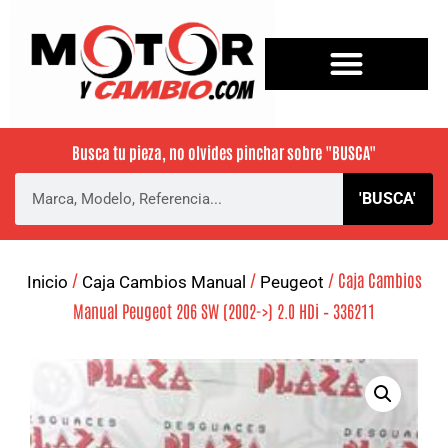
Busca tu pieza, no olvides pinchar sobre
"BUSCA"
'BUSCA'
/
/
/ Caja Cambios
Inicio
Caja Cambios Manual
Peugeot
Manual Peugeot 206 SW (2002->) 2.0 HDi – 336211