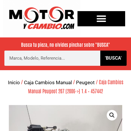
Busca tu pieza, no olvides pinchar sobre
"BUSCA"
'BUSCA'
/
/
/ Caja Cambios
Inicio
Caja Cambios Manual
Peugeot
Manual Peugeot 207 (2006->) 1.4 – 457442