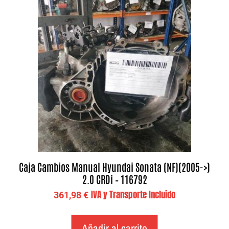
Caja Cambios Manual Hyundai Sonata (NF)(2005->)
2.0 CRDi – 116792
IVA y Transporte Incluido
361,98
€
Añadir al carrito