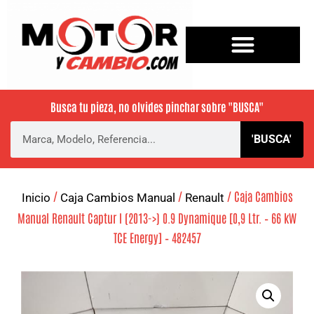
Busca tu pieza, no olvides pinchar sobre
"BUSCA"
'BUSCA'
/
/
/ Caja Cambios
Inicio
Caja Cambios Manual
Renault
Manual Renault Captur I (2013->) 0.9 Dynamique [0,9 Ltr. – 66 kW
TCE Energy] – 482457