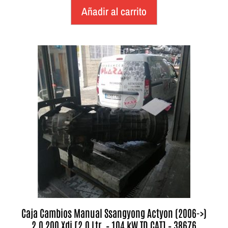
Añadir al carrito
Caja Cambios Manual Ssangyong Actyon (2006->)
2.0 200 Xdi [2,0 Ltr. – 104 kW TD CAT] – 38676