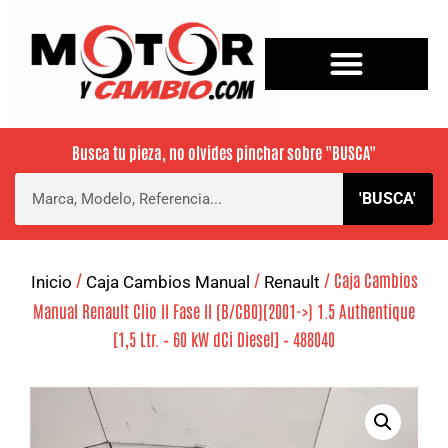
Busca tu pieza, no olvides pinchar sobre
"BUSCA"
'BUSCA'
/
/
/ Caja Cambios
Inicio
Caja Cambios Manual
Renault
Manual Renault Clio II Fase II (B/CB0)(2001->) 1.5 Authentique
[1,5 Ltr. – 60 kW dCi Diesel] – 488040