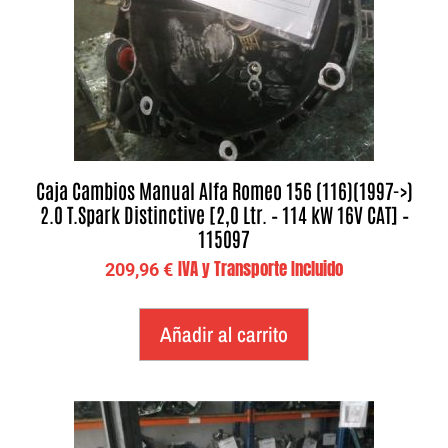
Caja Cambios Manual Alfa Romeo 156 (116)(1997->)
2.0 T.Spark Distinctive [2,0 Ltr. – 114 kW 16V CAT] –
115097
IVA y Transporte Incluido
209,96
€
Añadir al carrito