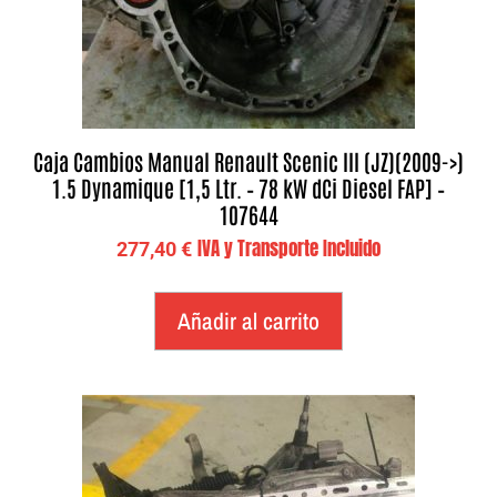
Caja Cambios Manual Renault Scenic III (JZ)(2009->)
1.5 Dynamique [1,5 Ltr. – 78 kW dCi Diesel FAP] –
107644
IVA y Transporte Incluido
277,40
€
Añadir al carrito