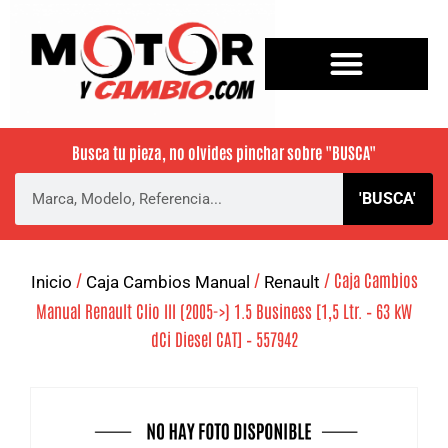
Busca tu pieza, no olvides pinchar sobre
"BUSCA"
'BUSCA'
/
/
/ Caja Cambios
Inicio
Caja Cambios Manual
Renault
Manual Renault Clio III (2005->) 1.5 Business [1,5 Ltr. – 63 kW
dCi Diesel CAT] – 557942