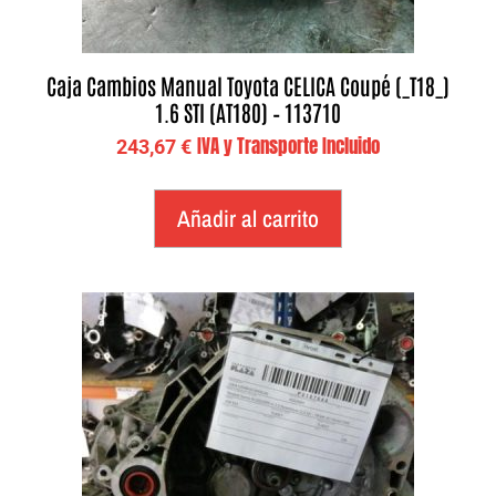
Caja Cambios Manual Toyota CELICA Coupé (_T18_)
1.6 STI (AT180) – 113710
IVA y Transporte Incluido
243,67
€
Añadir al carrito