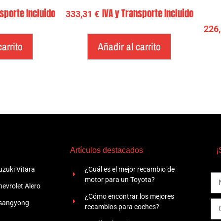
nsporte Incluido
IVA y Transporte Incluido
333,31
€
226
carrito
Añadir al carrito
Artículos destacados
¡
zuki Vitara
¿Cuál es el mejor recambio de
motor para un Toyota?
evrolet Alero
¿Cómo encontrar los mejores
Ssangyong
recambios para coches?