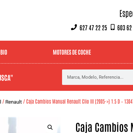
Espe
627 47 22 25
603 62
MBIO
MOTORES DE COCHE
USCA"
/
/ Caja Cambios Manual Renault Clio III (2005->) 1.5 D – 1304
l
Renault
Caja Cambios M