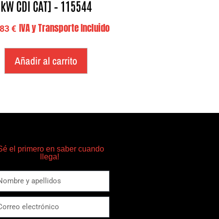
kW CDI CAT] – 115544
IVA y Transporte Incluido
,83
€
Añadir al carrito
Sé el primero en saber cuando
llega!