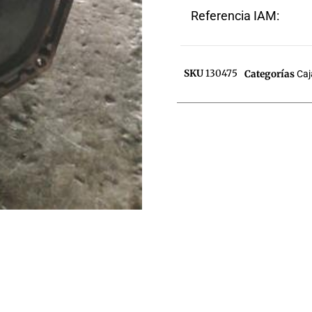
Referencia IAM:
SKU
130475
Categorías
Caj