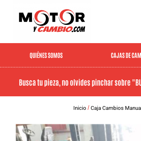
QUIÉNES SOMOS
CAJAS DE CA
Busca tu pieza, no olvides pinchar sobre
"B
/
Inicio
Caja Cambios Manua