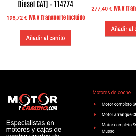
Diesel CAT] – 114774
IVA y Tra
277,40
€
IVA y Transporte Incluido
198,72
€
Añadir al 
Añadir al carrito
Motores de coche
Motor completo Su
Motor arranque Ch
Especialistas en
Motor completo 
motores y cajas de
Musso