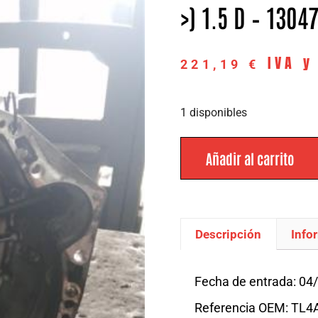
>) 1.5 D – 1304
IVA y
221,19
€
1 disponibles
Añadir al carrito
Descripción
Info
Descripción
Fecha de entrada: 04
Referencia OEM: TL4