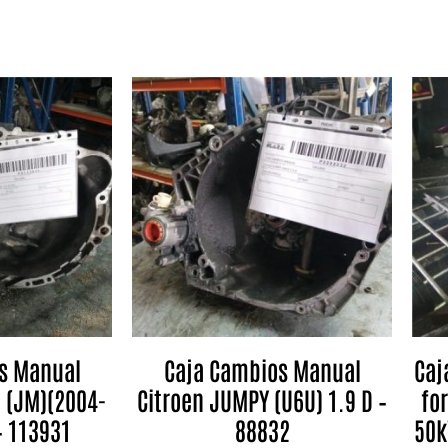
s Manual
Caja Cambios Manual
Caj
 (JM)(2004-
Citroen JUMPY (U6U) 1.9 D –
for
– 113931
88832
50k