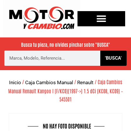
Busca tu pieza, no olvides pinchar sobre
"BUSCA"
'BUSCA'
/
/
/ Caja Cambios
Inicio
Caja Cambios Manual
Renault
Manual Renault Kangoo I (F/KC0)(1997->) 1.5 dCi (KC08, KC09) –
545501