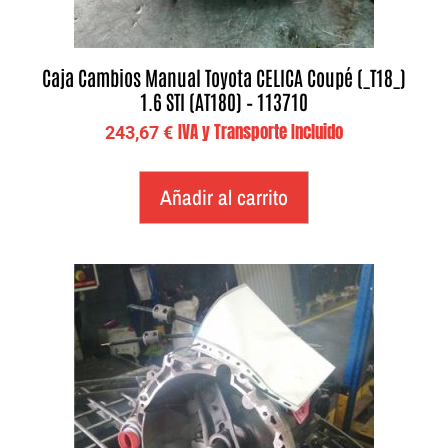
Caja Cambios Manual Toyota CELICA Coupé (_T18_)
1.6 STI (AT180) – 113710
IVA y Transporte Incluido
243,67
€
Añadir al carrito