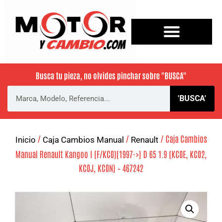
Busca tu pieza, no olvides pinchar sobre
"BUSCA"
'BUSCA'
/
/
/ Caja Cambios
Inicio
Caja Cambios Manual
Renault
Manual Renault Kangoo I (F/KC0)(1997->) D 65 1.9 (KC0E, KC02,
KC0J, KC0N) – 467242