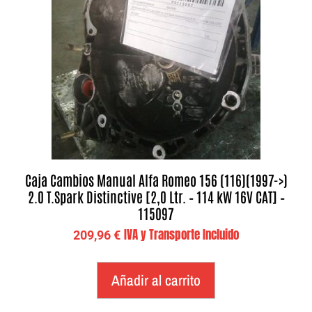
Caja Cambios Manual Alfa Romeo 156 (116)(1997->)
2.0 T.Spark Distinctive [2,0 Ltr. – 114 kW 16V CAT] –
115097
IVA y Transporte Incluido
209,96
€
Añadir al carrito