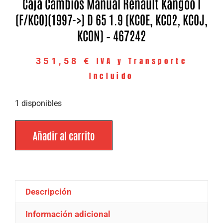
Caja Cambios Manual Renault Kangoo I
(F/KC0)(1997->) D 65 1.9 (KC0E, KC02, KC0J,
KC0N) – 467242
IVA y Transporte
351,58
€
Incluido
1 disponibles
Añadir al carrito
Descripción
Información adicional