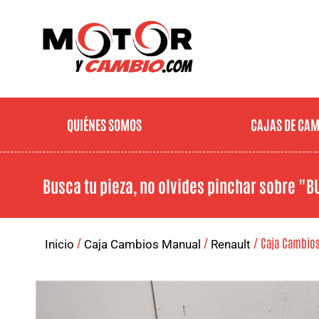
QUIÉNES SOMOS
CAJAS DE CA
Busca tu pieza, no olvides pinchar sobre
"B
/
/
/ Caja Cambios 
Inicio
Caja Cambios Manual
Renault