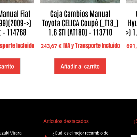
Manual Fiat
Caja Cambios Manual
199)(2009->)
Toyota CELICA Coupé (_T18_)
Hyu
t – 114768
1.6 STI (AT180) – 113710
>) 1
nsporte Incluido
IVA y Transporte Incluido
243,67
€
691
carrito
Añadir al carrito
Artículos destacados
¡
zuki Vitara
¿Cuál es el mejor recambio de