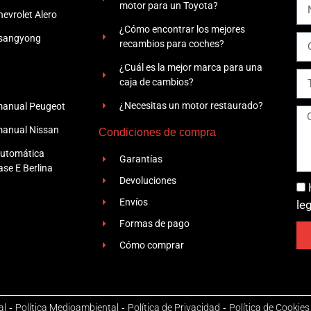
motor para un Toyota?
evrolet Alero
¿Cómo encontrar los mejores
Ssangyong
recambios para coches?
¿Cuál es la mejor marca para una
caja de cambios?
¿Necesitas un motor restaurado?
manual Peugeot
manual Nissan
Condiciones de compra
automática
Garantías
se E Berlina
Devoluciones
Envíos
le
Formas de pago
Cómo comprar
al
-
Política Medioambiental
-
Política de Privacidad
-
Política de Cookies