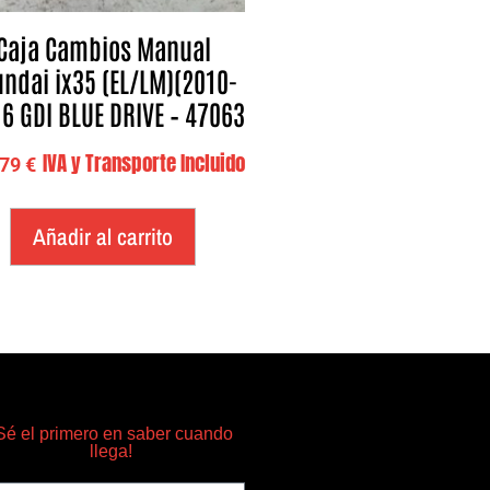
Caja Cambios Manual
ndai ix35 (EL/LM)(2010-
.6 GDI BLUE DRIVE – 47063
IVA y Transporte Incluido
,79
€
Añadir al carrito
Sé el primero en saber cuando
llega!