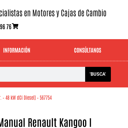
cialistas en Motores y Cajas de Cambio
 96 76
INFORMACIÓN
CONSÚLTANOS
'BUSCA'
 – 48 kW dCi Diesel] – 567754
Manual Renault Kangoo I