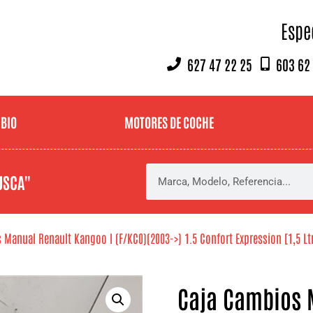
Espe
627 47 22 25
603 62
MBIO
MOTORES DE COCHE
USCA"
Manual Renault Kangoo I (F/KC0)(2003->) 1.5 Confort Expression [1,5 Ltr.
Caja Cambios 