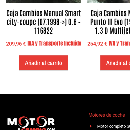
Caja Cambios Manual Smart
Caja Cambios 
city-coupe (07.1998->) 0.6 –
Punto III Evo (
116822
1.3 D Multije
IVA y Transporte Incluido
IVA y Tra
209,96
€
254,92
€
Añadir al carrito
Añadir al 
Motores de coche
Motor completo Su