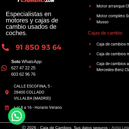
Motor arranque Ch
Especialistas en
Motor completo 
motores y cajas de
Musso
cambio usados de
coches.
Cajas de cambio
Caja de cambios 
91 850 93 64
Caja de cambios 
Solo
WhatsApp:
Caja de cambios 
627 47 22 25
Mercedes-Benz Cla
603 62 96 76
CALLE ESCOFINA, 5 -
28400 COLLADO
VILLALBA (MADRID)
L-V 8 a 16 - Horario Verano
Ⓒ 2026 - Caja de Cambios. Sus datos seguros -
Aviso Leg