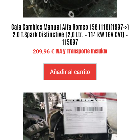
Caja Cambios Manual Alfa Romeo 156 (116)(1997->)
2.0 T.Spark Distinctive [2,0 Ltr. – 114 kW 16V CAT] –
115097
IVA y Transporte Incluido
209,96
€
Añadir al carrito