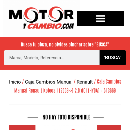
Busca tu pieza, no olvides pinchar sobre
"BUSCA"
'BUSCA'
/
/
/ Caja Cambios
Inicio
Caja Cambios Manual
Renault
Manual Renault Koleos I (2008->) 2.0 dCi (HY0A) – 513669