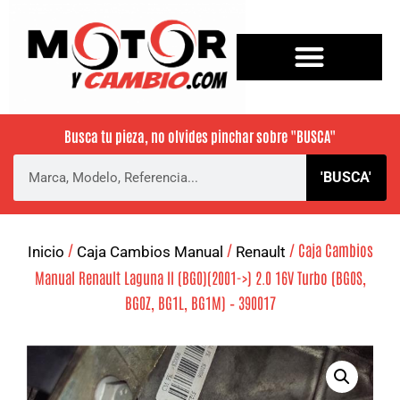
Busca tu pieza, no olvides pinchar sobre
"BUSCA"
'BUSCA'
/
/
/ Caja Cambios
Inicio
Caja Cambios Manual
Renault
Manual Renault Laguna II (BG0)(2001->) 2.0 16V Turbo (BG0S,
BG0Z, BG1L, BG1M) – 390017