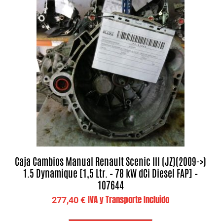
Caja Cambios Manual Renault Scenic III (JZ)(2009->)
1.5 Dynamique [1,5 Ltr. – 78 kW dCi Diesel FAP] –
107644
IVA y Transporte Incluido
277,40
€