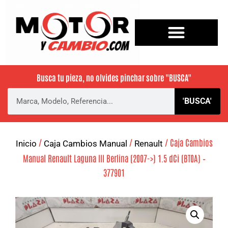
Busca tu pieza, no olvides pinchar sobre
"BUSCA"
'BUSCA'
/
/
/ Caja Cambios
Inicio
Caja Cambios Manual
Renault
Manual Renault Laguna III Berlina (2007->) 1.5 dCi (BT0A) –
377901