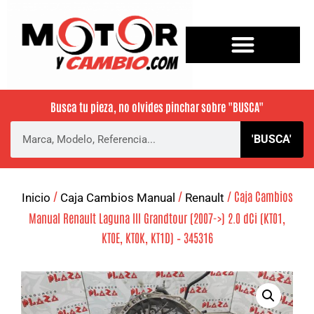
Busca tu pieza, no olvides pinchar sobre
"BUSCA"
'BUSCA'
/
/
/ Caja Cambios
Inicio
Caja Cambios Manual
Renault
Manual Renault Laguna III Grandtour (2007->) 2.0 dCi (KT01,
KT0E, KT0K, KT1D) – 345316