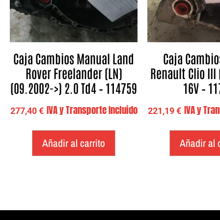
Caja Cambios Manual Land
Caja Cambio
Rover Freelander (LN)
Renault Clio III
(09.2002->) 2.0 Td4 – 114759
16V – 1
IVA y Transporte Incluido
IVA y Tra
277,40
€
221,19
€
Añadir al carrito
Añadir al 