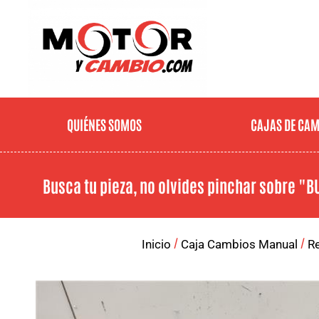
QUIÉNES SOMOS
CAJAS DE CA
Busca tu pieza, no olvides pinchar sobre
"B
/
/
Inicio
Caja Cambios Manual
Re