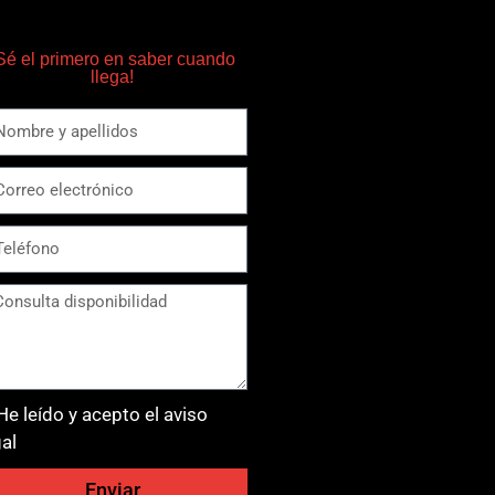
Sé el primero en saber cuando
llega!
He leído y acepto el aviso
gal
Enviar