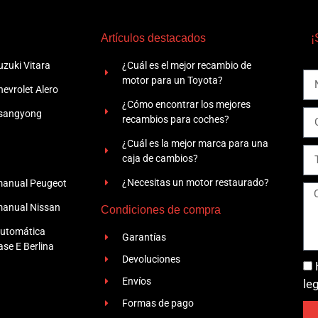
Artículos destacados
¡
zuki Vitara
¿Cuál es el mejor recambio de
motor para un Toyota?
evrolet Alero
¿Cómo encontrar los mejores
Ssangyong
recambios para coches?
¿Cuál es la mejor marca para una
caja de cambios?
¿Necesitas un motor restaurado?
manual Peugeot
manual Nissan
Condiciones de compra
automática
Garantías
se E Berlina
Devoluciones
Envíos
le
Formas de pago