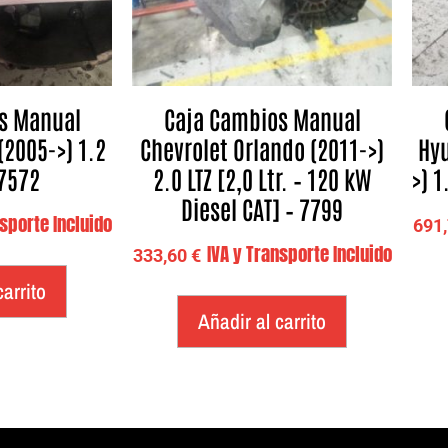
s Manual
Caja Cambios Manual
 (2005->) 1.2
Chevrolet Orlando (2011->)
Hyu
17572
2.0 LTZ [2,0 Ltr. – 120 kW
>) 1
Diesel CAT] – 7799
nsporte Incluido
691
IVA y Transporte Incluido
333,60
€
carrito
Añadir al carrito