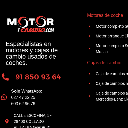
Motores de coche
Motor completo Su
Motor arranque Ch
Especialistas en
Motor completo 
motores y cajas de
Musso
cambio usados de
coches.
Cajas de cambio
Caja de cambios 
91 850 93 64
Caja de cambios 
Solo
WhatsApp:
Caja de cambios 
627 47 22 25
Mercedes-Benz Cla
603 62 96 76
CALLE ESCOFINA, 5 -
28400 COLLADO
VILLALBA (MADRID)