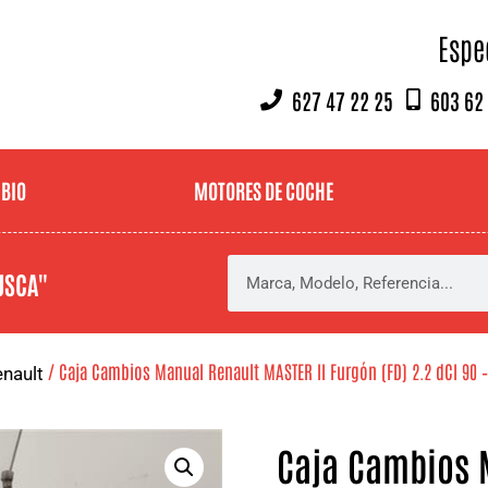
Espe
627 47 22 25
603 62
MBIO
MOTORES DE COCHE
USCA"
/ Caja Cambios Manual Renault MASTER II Furgón (FD) 2.2 dCI 90 
nault
Caja Cambios 