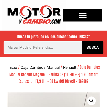
Busca tu pieza, no olvides pinchar sobre
"BUSCA"
'BUSCA'
/
/
/ Caja Cambios
Inicio
Caja Cambios Manual
Renault
Manual Renault Megane II Berlina 5P (10.2002->) 1.9 Confort
Expression [1,9 Ltr. – 88 kW dCi Diesel] – 562807