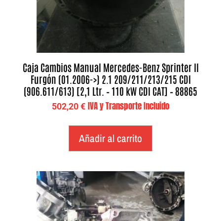
Caja Cambios Manual Mercedes-Benz Sprinter II
Furgón (01.2006->) 2.1 209/211/213/215 CDI
(906.611/613) [2,1 Ltr. – 110 kW CDI CAT] – 88865
IVA y Transporte Incluido
502,20
€
Añadir al carrito