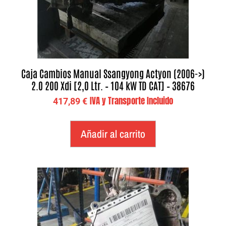
Caja Cambios Manual Ssangyong Actyon (2006->)
2.0 200 Xdi [2,0 Ltr. – 104 kW TD CAT] – 38676
IVA y Transporte Incluido
417,89
€
Añadir al carrito