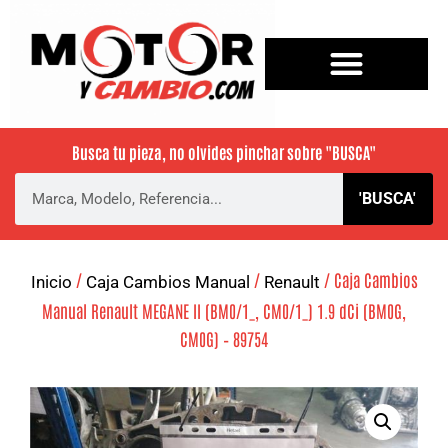
Busca tu pieza, no olvides pinchar sobre
"BUSCA"
'BUSCA'
/
/
/ Caja Cambios
Inicio
Caja Cambios Manual
Renault
Manual Renault MEGANE II (BM0/1_, CM0/1_) 1.9 dCi (BM0G,
CM0G) – 89754