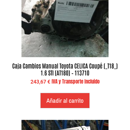
Caja Cambios Manual Toyota CELICA Coupé (_T18_)
1.6 STI (AT180) – 113710
IVA y Transporte Incluido
243,67
€
Añadir al carrito