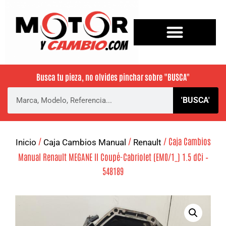
Busca tu pieza, no olvides pinchar sobre
"BUSCA"
'BUSCA'
/
/
/ Caja Cambios
Inicio
Caja Cambios Manual
Renault
Manual Renault MEGANE II Coupé-Cabriolet (EM0/1_) 1.5 dCi –
548189