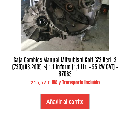
Caja Cambios Manual Mitsubishi Colt CZ3 Berl. 3
(Z30)(03.2005->) 1.1 Inform [1,1 Ltr. – 55 kW CAT] –
87063
IVA y Transporte Incluido
215,57
€
Añadir al carrito