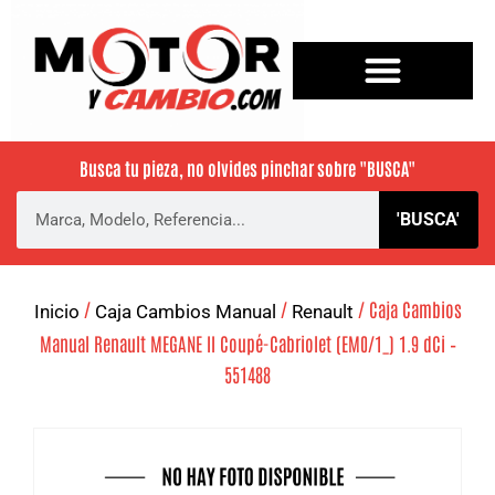
Busca tu pieza, no olvides pinchar sobre
"BUSCA"
'BUSCA'
/
/
/ Caja Cambios
Inicio
Caja Cambios Manual
Renault
Manual Renault MEGANE II Coupé-Cabriolet (EM0/1_) 1.9 dCi –
551488