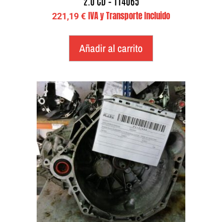
2.0 CD – 114065
IVA y Transporte Incluido
221,19
€
Añadir al carrito