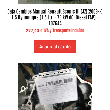
Caja Cambios Manual Renault Scenic III (JZ)(2009->)
1.5 Dynamique [1,5 Ltr. – 78 kW dCi Diesel FAP] –
107644
IVA y Transporte Incluido
277,40
€
Añadir al carrito