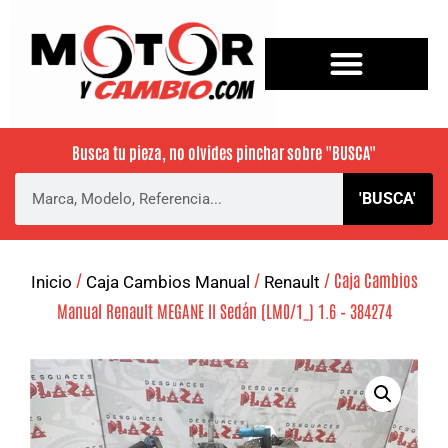
Busca tu pieza, no olvides pinchar sobre
"BUSCA"
'BUSCA'
/
/
/ Caja Cambios
Inicio
Caja Cambios Manual
Renault
Manual Renault MEGANE II Sedán (LM0/1_) 1.6 – 384274