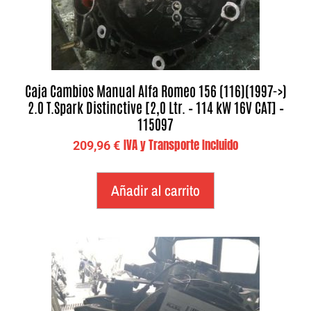
Caja Cambios Manual Alfa Romeo 156 (116)(1997->)
2.0 T.Spark Distinctive [2,0 Ltr. – 114 kW 16V CAT] –
115097
IVA y Transporte Incluido
209,96
€
Añadir al carrito