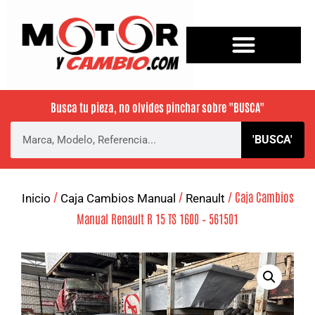
Busca tu pieza, no olvides pinchar sobre
"BUSCA"
'BUSCA'
/
/
/ Caja Cambios
Inicio
Caja Cambios Manual
Renault
Manual Renault R 15 TS 1600 – 561501