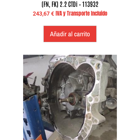
(FN, FK) 2.2 CTDi – 113932
IVA y Transporte Incluido
243,67
€
Añadir al carrito