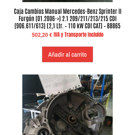
Caja Cambios Manual Mercedes-Benz Sprinter II
Furgón (01.2006->) 2.1 209/211/213/215 CDI
(906.611/613) [2,1 Ltr. – 110 kW CDI CAT] – 88865
IVA y Transporte Incluido
502,20
€
Añadir al carrito