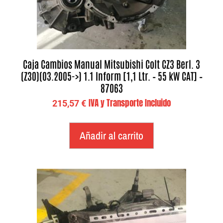
Caja Cambios Manual Mitsubishi Colt CZ3 Berl. 3
(Z30)(03.2005->) 1.1 Inform [1,1 Ltr. – 55 kW CAT] –
87063
IVA y Transporte Incluido
215,57
€
Añadir al carrito