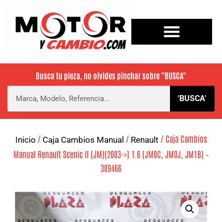
Busca tu pieza, no olvides pinchar sobre
"BUSCA"
'BUSCA'
/
/
/ Caja Cambios
Inicio
Caja Cambios Manual
Renault
Manual Renault Scenic II (JM)(2003->) 1.6 (JM0C, JM0J, JM1B) –
309466