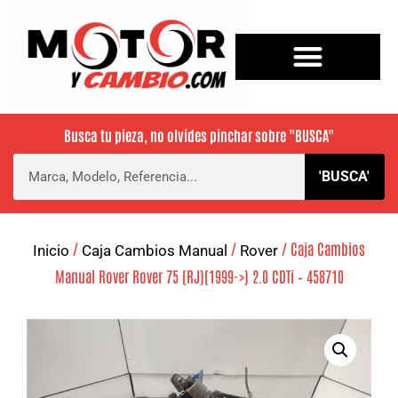
Busca tu pieza, no olvides pinchar sobre
"BUSCA"
'BUSCA'
/
/
/ Caja Cambios
Inicio
Caja Cambios Manual
Rover
Manual Rover Rover 75 (RJ)(1999->) 2.0 CDTi – 458710