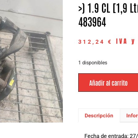
>) 1.9 CL [1,9 L
483964
IVA y
312,24
€
1 disponibles
Añadir al carrito
Descripción
Info
Descripción
Fecha de entrada: 27