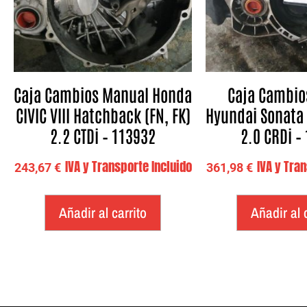
Caja Cambios Manual Honda
Caja Cambio
CIVIC VIII Hatchback (FN, FK)
Hyundai Sonata 
2.2 CTDi – 113932
2.0 CRDi –
IVA y Transporte Incluido
IVA y Tra
243,67
€
361,98
€
Añadir al carrito
Añadir al 