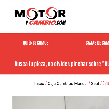
QUIÉNES SOMOS
CAJAS DE CA
Busca tu pieza, no olvides pinchar sobre
"B
/
/
/ Caja
Inicio
Caja Cambios Manual
Seat