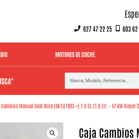
Espe
627 47 22 25
603 62
MBIO
MOTORES DE COCHE
USCA"
 Cambios Manual Seat Ibiza (6K1)(1993->) 1.9 CL [1,9 Ltr. – 47 kW Diesel C
Caja Cambios M