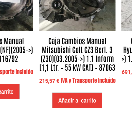
s Manual
Caja Cambios Manual
(NF)(2005->)
Mitsubishi Colt CZ3 Berl. 3
Hyu
 116792
(Z30)(03.2005->) 1.1 Inform
>) 1
[1,1 Ltr. – 55 kW CAT] – 87063
nsporte Incluido
691
IVA y Transporte Incluido
215,57
€
carrito
Añadir al carrito