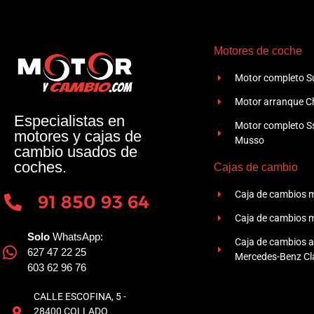
Motores de coche
Motor completo Su
Motor arranque Ch
Especialistas en
Motor completo 
motores y cajas de
Musso
cambio usados de
coches.
Cajas de cambio
Caja de cambios 
91 850 93 64
Caja de cambios 
Solo
WhatsApp:
Caja de cambios 
627 47 22 25
Mercedes-Benz Cla
603 62 96 76
CALLE ESCOFINA, 5 -
28400 COLLADO