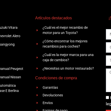
Artículos destacados
¡
zuki Vitara
¿Cuál es el mejor recambio de
motor para un Toyota?
evrolet Alero
¿Cómo encontrar los mejores
Ssangyong
recambios para coches?
¿Cuál es la mejor marca para una
caja de cambios?
¿Necesitas un motor restaurado?
manual Peugeot
manual Nissan
Condiciones de compra
automática
Garantías
se E Berlina
Devoluciones
Envíos
le
Formas de pago