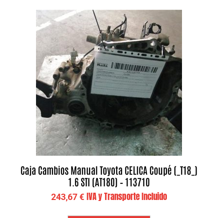
Caja Cambios Manual Toyota CELICA Coupé (_T18_)
1.6 STI (AT180) – 113710
IVA y Transporte Incluido
243,67
€