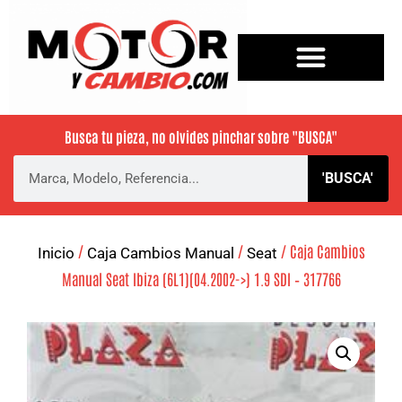
Busca tu pieza, no olvides pinchar sobre
"BUSCA"
'BUSCA'
/
/
/ Caja Cambios
Inicio
Caja Cambios Manual
Seat
Manual Seat Ibiza (6L1)(04.2002->) 1.9 SDI – 317766