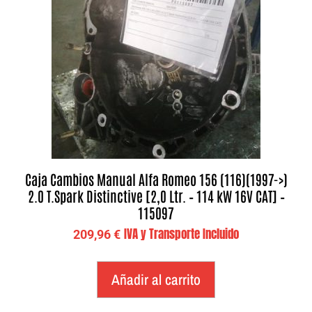
Caja Cambios Manual Alfa Romeo 156 (116)(1997->)
2.0 T.Spark Distinctive [2,0 Ltr. – 114 kW 16V CAT] –
115097
IVA y Transporte Incluido
209,96
€
Añadir al carrito