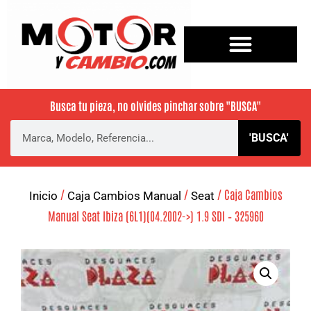
Busca tu pieza, no olvides pinchar sobre
"BUSCA"
'BUSCA'
/
/
/ Caja Cambios
Inicio
Caja Cambios Manual
Seat
Manual Seat Ibiza (6L1)(04.2002->) 1.9 SDI – 325960