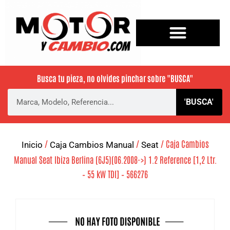
Busca tu pieza, no olvides pinchar sobre
"BUSCA"
'BUSCA'
/
/
/ Caja Cambios
Inicio
Caja Cambios Manual
Seat
Manual Seat Ibiza Berlina (6J5)(06.2008->) 1.2 Reference [1,2 Ltr.
– 55 kW TDI] – 566276